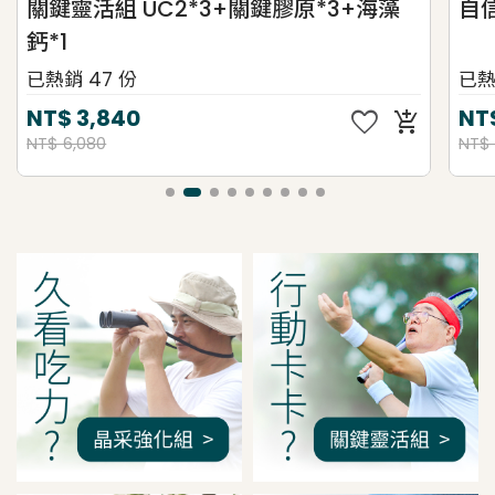
關鍵靈活組 UC2*3+關鍵膠原*3+海藻
自
鈣*1
已熱銷 47 份
已熱
favorite
NT$
3,840
NT
add_shopping_cart
NT$ 6,080
NT$ 
我是間距調整