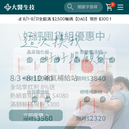
🔦 好評延長❗️ 滿 $3,800 + $520加購 Neoflam湯鍋
search
shopping_cart
0
【8/3-8/10 爸氣補給站】 全站紅利享8%
💰 8/1-8/31全館滿 $2,500輸碼【DAD】現折 $300 ❗
🔦 好評延長❗️ 滿 $3,800 + $520加購 Neoflam湯鍋
【8/3-8/10 爸氣補給站】 全站紅利享8%