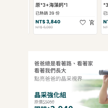
原*3+海藻鈣*1
*3
已熱銷 39 份
已熱銷
favorite
favorite
NT$
3,840
NT
add_shopping_cart
add_shopping_cart
NT$ 6,080
NT$ 5