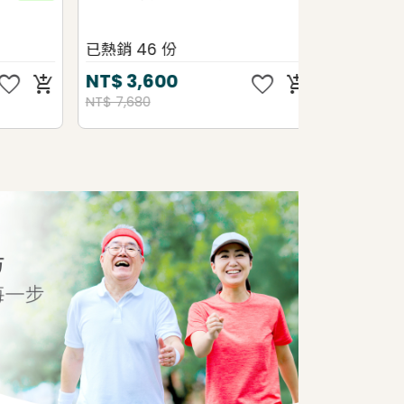
已熱銷 46 份
已熱銷 30 
e
favorite
NT$
3,600
NT$
1,80
add_shopping_cart
add_shopping_cart
NT$ 7,680
NT$ 3,120