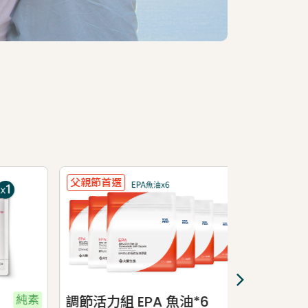
父親節首選
父親節首選
純素
調節活力組 EPA 魚油*6
思緒清晰組 