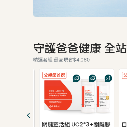
守護爸爸健康 全站
精選套組 最高現省$4,080
父親節首選
父親
魚油*3+葉
關鍵靈活組 UC2*3+關鍵膠
自信