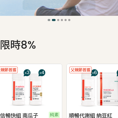
限時8%
節首選
父親節首選
純素
暢快組 南瓜子
順暢代謝組 納豆紅