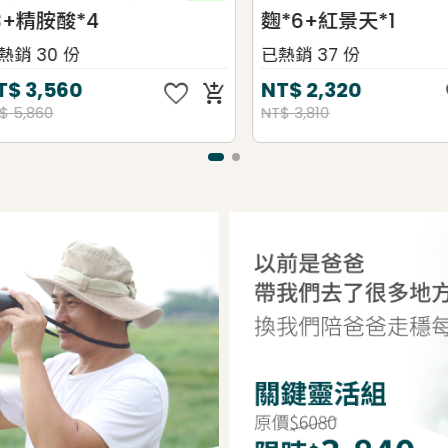
+精胺酸*4
麴*6+紅景天*1
 30 份
已熱銷 37 份
favorite
favorit
$
3,560
NT$
2,320
add_shopping_cart
,860
NT$ 3,810