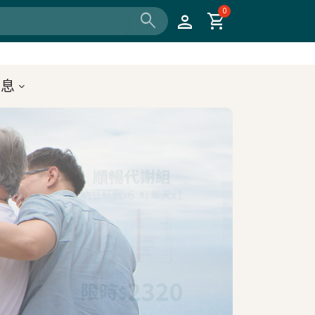
0
search
person
shopping_cart
消息