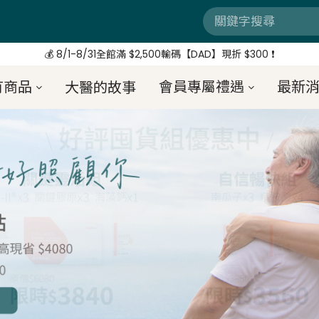
🔦 好評延長❗️ 滿 $3,800 + $520加購 Neoflam湯鍋
【8/3-8/10 爸氣補給站】 全站紅利享8%
💰 8/1-8/31全館滿 $2,500輸碼【DAD】現折 $300 ❗
🔦 好評延長❗️ 滿 $3,800 + $520加購 Neoflam湯鍋
有商品
會員專屬禮遇
最新
大醫的故事
【8/3-8/10 爸氣補給站】 全站紅利享8%