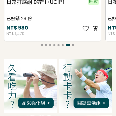
純素
日常打底組 B鋅*1+UCll*1
日夜
已熱銷 29 份
已熱
favorite
NT$
980
NT
add_shopping_cart
NT$ 1,470
NT$
我是間距調整