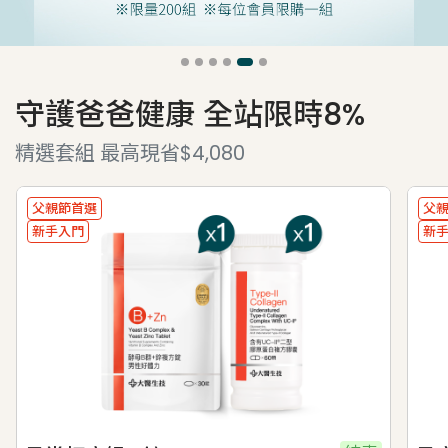
守護爸爸健康 全站限時8%
精選套組 最高現省$4,080
父親節首選
父
新手入門
新