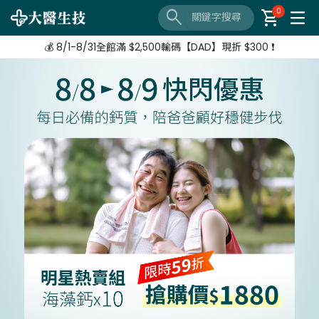
🔦 好評延長❗️ 滿 $3,800 + $520加購 Neoflam湯鍋
search
shopping_cart
0
【8/3-8/10 爸氣補給站】 全站紅利享8%
💰 8/1-8/31全館滿 $2,500輸碼【DAD】現折 $300 ❗
🔦 好評延長❗️ 滿 $3,800 + $520加購 Neoflam湯鍋
【8/3-8/10 爸氣補給站】 全站紅利享8%