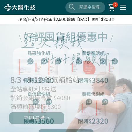
🔦 好評延長❗️ 滿 $3,800 + $520加購 Neoflam湯鍋
search
shopping_cart
0
【8/3-8/10 爸氣補給站】 全站紅利享8%
💰 8/1-8/31全館滿 $2,500輸碼【DAD】現折 $300 ❗
🔦 好評延長❗️ 滿 $3,800 + $520加購 Neoflam湯鍋
【8/3-8/10 爸氣補給站】 全站紅利享8%