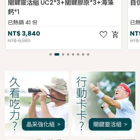
關鍵靈活組 UC2*3+關鍵膠原*3+海藻
自
鈣*1
已熱銷 41 份
已熱
favorite
NT$
3,840
NT
add_shopping_cart
NT$ 6,080
NT$
我是間距調整