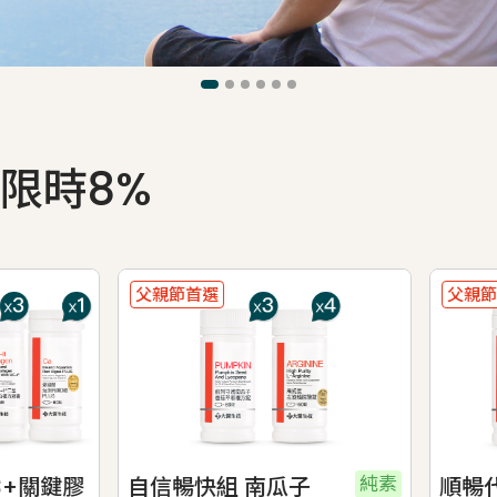
限時8%
節首選
父親節首選
純素
暢快組 南瓜子
順暢代謝組 納豆紅