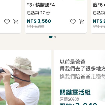
+精胺酸*4
麴*6+紅景天*1
 27 份
已熱銷 27 份
favorite
favorit
$
3,560
NT$
2,320
add_shopping_cart
,860
NT$ 3,810