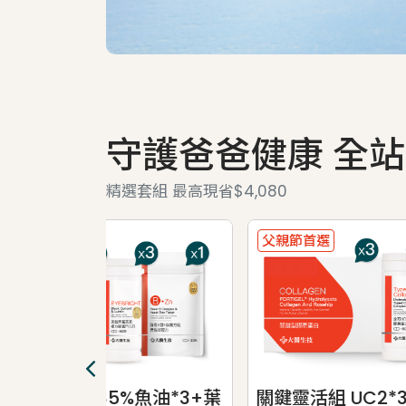
守護爸爸健康 全站
精選套組 最高現省$4,080
父親節首選
父親
魚油*3+葉
關鍵靈活組 UC2*3+關鍵膠
自信