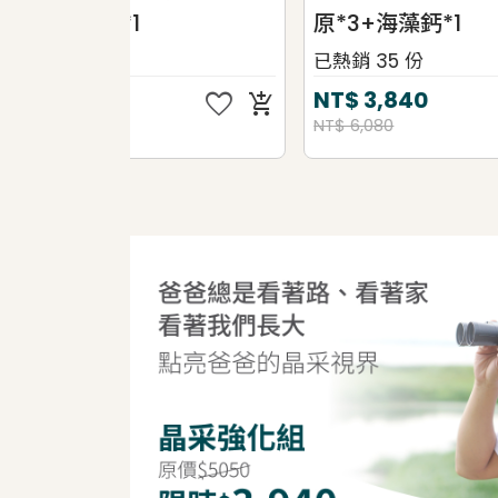
原*3+海藻鈣*1
*3
已熱銷 35 份
已熱銷
favorite
favorite
NT$
3,840
NT
add_shopping_cart
add_shopping_cart
NT$ 6,080
NT$ 5