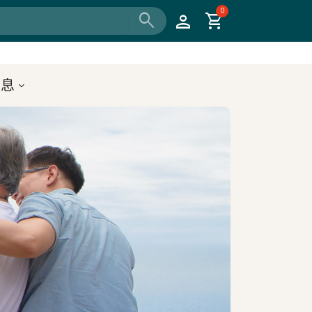
0
search
person
shopping_cart
消息