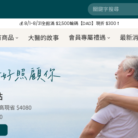
🔦 好評延長❗️ 滿 $3,800 + $520加購 Neoflam湯鍋
【8/3-8/10 爸氣補給站】 全站紅利享8%
💰 8/1-8/31全館滿 $2,500輸碼【DAD】現折 $300 ❗
🔦 好評延長❗️ 滿 $3,800 + $520加購 Neoflam湯鍋
有商品
會員專屬禮遇
最新
大醫的故事
【8/3-8/10 爸氣補給站】 全站紅利享8%