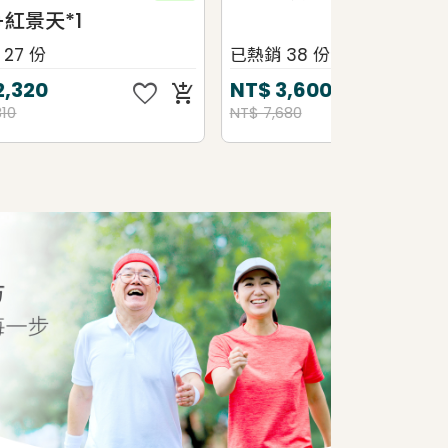
已熱銷 38 份
已熱銷 29 
e
favorite
NT$
3,600
NT$
1,80
add_shopping_cart
add_shopping_cart
NT$ 7,680
NT$ 3,120