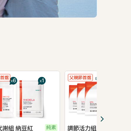
父親節首選
父親節首選
純素
調節活力組 EPA 魚油*6
思緒清晰組 