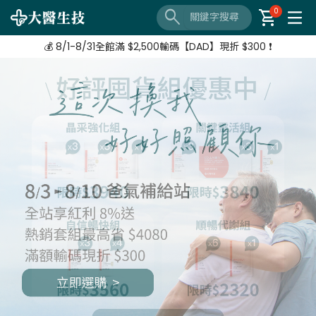
🔦 好評延長❗️ 滿 $3,800 + $520加購 Neoflam湯鍋
search
shopping_cart
0
【8/3-8/10 爸氣補給站】 全站紅利享8%
💰 8/1-8/31全館滿 $2,500輸碼【DAD】現折 $300 ❗
🔦 好評延長❗️ 滿 $3,800 + $520加購 Neoflam湯鍋
【8/3-8/10 爸氣補給站】 全站紅利享8%