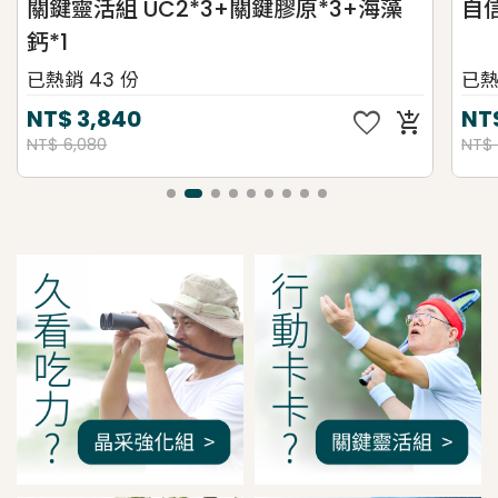
關鍵靈活組 UC2*3+關鍵膠原*3+海藻
自
鈣*1
已熱銷 43 份
已熱
favorite
NT$
3,840
NT
add_shopping_cart
NT$ 6,080
NT$ 
我是間距調整