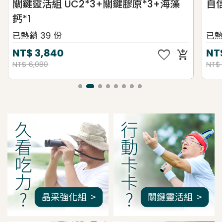
關鍵靈活組 UC2*3+關鍵膠原*3+海藻
自
鈣*1
已熱銷 39 份
已熱
favorite
NT$
3,840
NT
add_shopping_cart
NT$ 6,080
NT$
我是間距調整