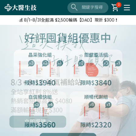
🔦 好評延長❗️ 滿 $3,800 + $520加購 Neoflam湯鍋
search
shopping_cart
0
【8/3-8/10 爸氣補給站】 全站紅利享8%
💰 8/1-8/31全館滿 $2,500輸碼【DAD】現折 $300 ❗
🔦 好評延長❗️ 滿 $3,800 + $520加購 Neoflam湯鍋
【8/3-8/10 爸氣補給站】 全站紅利享8%