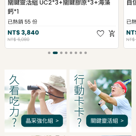
關鍵靈活組 UC2*3+關鍵膠原*3+海藻
自
鈣*1
已熱銷 55 份
已熱
favorite
NT$
3,840
NT
add_shopping_cart
NT$ 6,080
NT$
我是間距調整