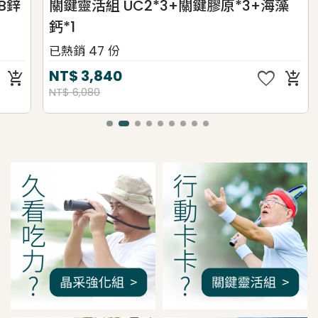
關鍵靈活組 UC2*3+關鍵膠原*3+海藻
自
鈣*1
已熱銷 47 份
已熱
favorite
NT$
3,840
NT
add_shopping_cart
NT$ 6,080
NT$ 
我是間距調整