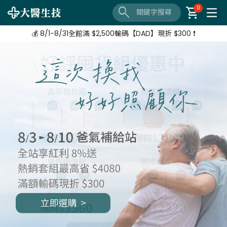
🔦 好評延長❗️ 滿 $3,800 + $520加購 Neoflam湯鍋
search
shopping_cart
0
【8/3-8/10 爸氣補給站】 全站紅利享8%
💰 8/1-8/31全館滿 $2,500輸碼【DAD】現折 $300 ❗
🔦 好評延長❗️ 滿 $3,800 + $520加購 Neoflam湯鍋
【8/3-8/10 爸氣補給站】 全站紅利享8%