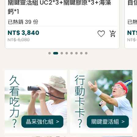
關鍵靈活組 UC2*3+關鍵膠原*3+海藻
自
鈣*1
已熱銷 39 份
已熱
favorite
NT$
3,840
NT
add_shopping_cart
NT$ 6,080
NT$
我是間距調整