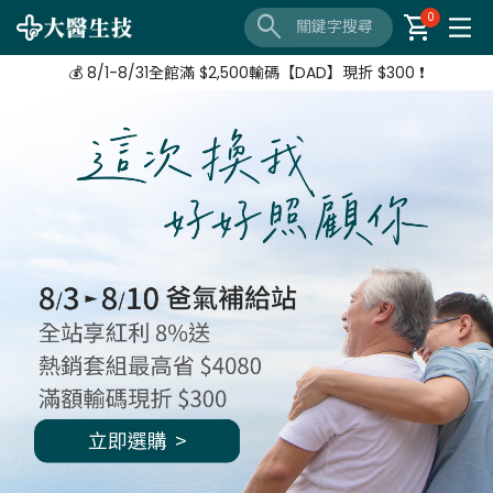
🔦 好評延長❗️ 滿 $3,800 + $520加購 Neoflam湯鍋
search
shopping_cart
0
【8/3-8/10 爸氣補給站】 全站紅利享8%
💰 8/1-8/31全館滿 $2,500輸碼【DAD】現折 $300 ❗
🔦 好評延長❗️ 滿 $3,800 + $520加購 Neoflam湯鍋
【8/3-8/10 爸氣補給站】 全站紅利享8%