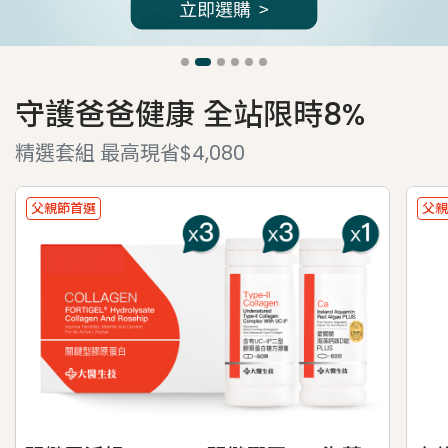
守護爸爸健康 全站限時8%
精選套組 最高現省$4,080
父親節首選
父