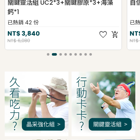
關鍵靈活組 UC2*3+關鍵膠原*3+海藻
自
鈣*1
已熱銷 42 份
已熱
favorite
NT$
3,840
NT
add_shopping_cart
NT$ 6,080
NT$ 
我是間距調整