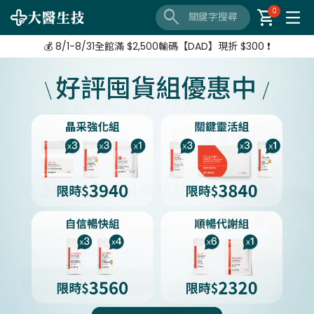
🔦 好評延長❗️ 滿 $3,800 + $520加購 Neoflam湯鍋
search
shopping_cart
0
【8/3-8/10 爸氣補給站】 全站紅利享8%
💰 8/1-8/31全館滿 $2,500輸碼【DAD】現折 $300 ❗
🔦 好評延長❗️ 滿 $3,800 + $520加購 Neoflam湯鍋
【8/3-8/10 爸氣補給站】 全站紅利享8%