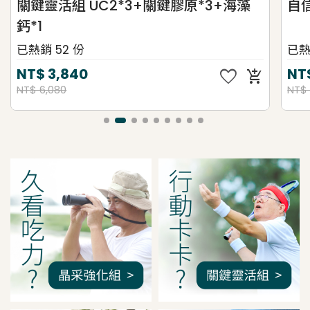
關鍵靈活組 UC2*3+關鍵膠原*3+海藻
自
鈣*1
已熱銷 52 份
已熱
favorite
NT$
3,840
NT
add_shopping_cart
NT$ 6,080
NT$ 
我是間距調整