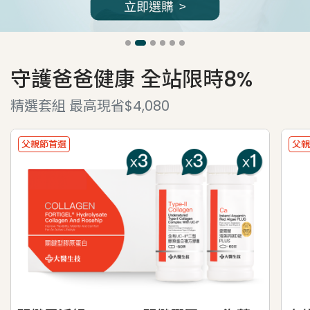
守護爸爸健康 全站限時8%
精選套組 最高現省$4,080
父親節首選
父