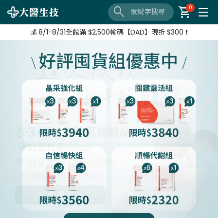
🔦 好評延長❗️ 滿 $3,800 + $520加購 Neoflam湯鍋
search
shopping_cart
0
【8/3-8/10 爸氣補給站】 全站紅利享8%
💰 8/1-8/31全館滿 $2,500輸碼【DAD】現折 $300 ❗
🔦 好評延長❗️ 滿 $3,800 + $520加購 Neoflam湯鍋
【8/3-8/10 爸氣補給站】 全站紅利享8%