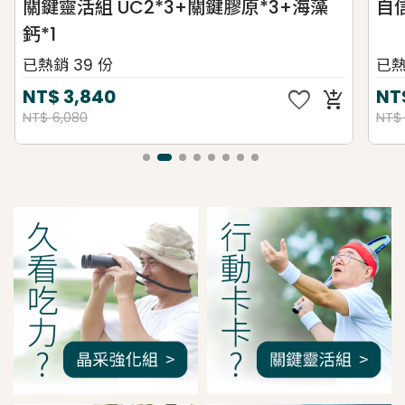
關鍵靈活組 UC2*3+關鍵膠原*3+海藻
自
鈣*1
已熱銷 39 份
已熱
favorite
NT$
3,840
NT
add_shopping_cart
NT$ 6,080
NT$
我是間距調整