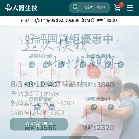
🔦 好評延長❗️ 滿 $3,800 + $520加購 Neoflam湯鍋
search
shopping_cart
0
【8/3-8/10 爸氣補給站】 全站紅利享8%
💰 8/1-8/31全館滿 $2,500輸碼【DAD】現折 $300 ❗
🔦 好評延長❗️ 滿 $3,800 + $520加購 Neoflam湯鍋
【8/3-8/10 爸氣補給站】 全站紅利享8%